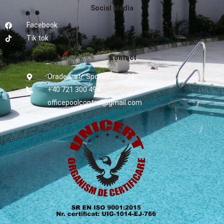
Social Media
Facebook
Tik tok
Contact
Oradea, str. Sportului, nr. 22
+40 721 300 494
officepoolcontrol@gmail.com