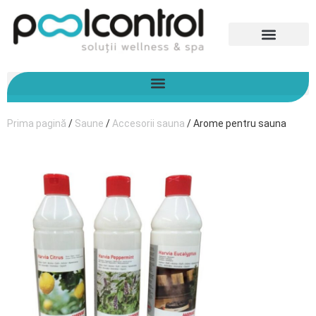
Prima pagină
/
Saune
/
Accesorii sauna
/ Arome pentru sauna