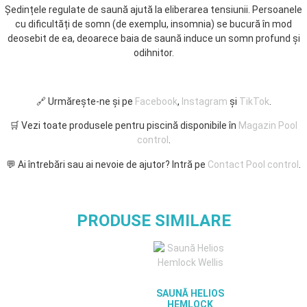
Ședințele regulate de saună ajută la eliberarea tensiunii. Persoanele
cu dificultăți de somn (de exemplu, insomnia) se bucură în mod
deosebit de ea, deoarece baia de saună induce un somn profund și
odihnitor.
🔗 Urmărește-ne și pe
Facebook
,
Instagram
și
TikTok
.
🛒 Vezi toate produsele pentru piscină disponibile în
Magazin Pool
control
.
💬 Ai întrebări sau ai nevoie de ajutor? Intră pe
Contact Pool control
.
PRODUSE SIMILARE
SAUNĂ HELIOS
HEMLOCK