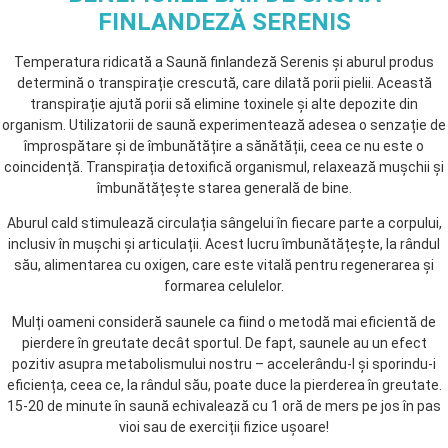
FINLANDEZĂ SERENIS
Temperatura ridicată a Saună finlandeză Serenis și aburul produs
determină o transpirație crescută, care dilată porii pielii. Această
transpirație ajută porii să elimine toxinele și alte depozite din
organism. Utilizatorii de saună experimentează adesea o senzație de
împrospătare și de îmbunătățire a sănătății, ceea ce nu este o
coincidență. Transpirația detoxifică organismul, relaxează mușchii și
îmbunătățește starea generală de bine.
Aburul cald stimulează circulația sângelui în fiecare parte a corpului,
inclusiv în mușchi și articulații. Acest lucru îmbunătățește, la rândul
său, alimentarea cu oxigen, care este vitală pentru regenerarea și
formarea celulelor.
Mulți oameni consideră saunele ca fiind o metodă mai eficientă de
pierdere în greutate decât sportul. De fapt, saunele au un efect
pozitiv asupra metabolismului nostru – accelerându-l și sporindu-i
eficiența, ceea ce, la rândul său, poate duce la pierderea în greutate.
15-20 de minute în saună echivalează cu 1 oră de mers pe jos în pas
vioi sau de exerciții fizice ușoare!