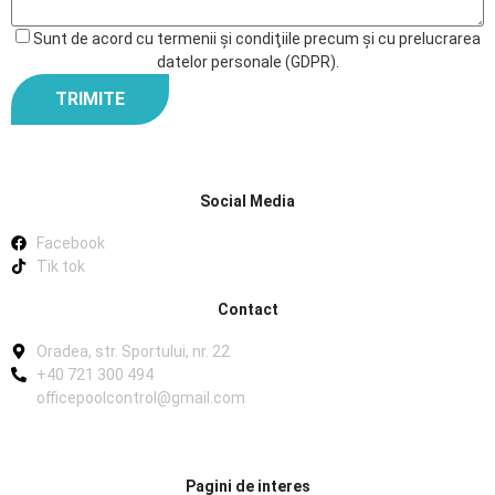
Sunt de acord cu termenii şi condiţiile precum şi cu prelucrarea
datelor personale (GDPR).
TRIMITE
Social Media
Facebook
Tik tok
Contact
Oradea, str. Sportului, nr. 22
+40 721 300 494
officepoolcontrol@gmail.com
Pagini de interes