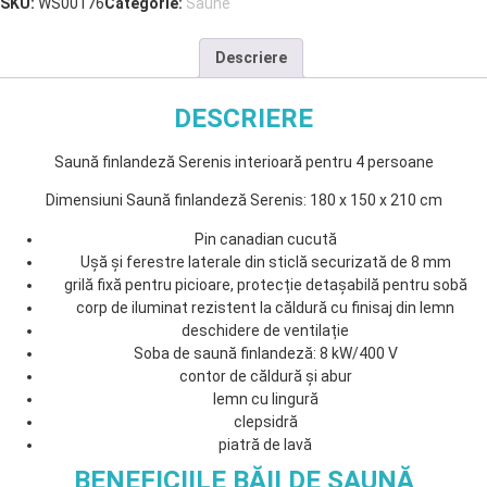
SKU:
WS00176
Categorie:
Saune
Descriere
DESCRIERE
Saună finlandeză Serenis interioară pentru 4 persoane
Dimensiuni Saună finlandeză Serenis: 180 x 150 x 210 cm
Pin canadian cucută
Ușă și ferestre laterale din sticlă securizată de 8 mm
grilă fixă pentru picioare, protecție detașabilă pentru sobă
corp de iluminat rezistent la căldură cu finisaj din lemn
deschidere de ventilație
Soba de saună finlandeză: 8 kW/400 V
contor de căldură și abur
lemn cu lingură
clepsidră
piatră de lavă
BENEFICIILE BĂII DE SAUNĂ