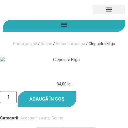
Despre noi
Prima pagină
/
Saune
/
Accesorii sauna
/ Clepsidra Eliga
CLEPSIDRA ELIGA
84,00
lei
ADAUGĂ ÎN COȘ
Categorii:
Accesorii sauna
,
Saune