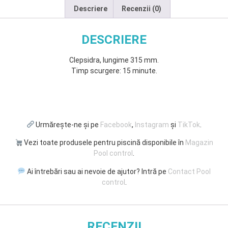
Descriere
Recenzii (0)
DESCRIERE
Clepsidra, lungime 315 mm.
Timp scurgere: 15 minute.
Urmărește-ne și pe
Facebook
,
Instagram
și
TikTok
.
Vezi toate produsele pentru piscină disponibile în
Magazin
Pool control
.
Ai întrebări sau ai nevoie de ajutor? Intră pe
Contact Pool
control
.
RECENZII