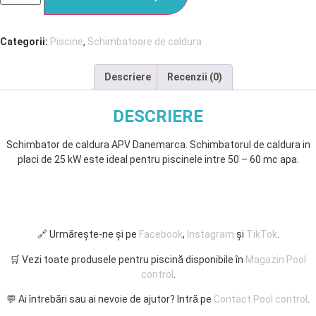
Categorii:
Piscine
,
Schimbatoare de caldura
Descriere
Recenzii (0)
DESCRIERE
Schimbator de caldura APV Danemarca. Schimbatorul de caldura in
placi de 25 kW este ideal pentru piscinele intre 50 – 60 mc apa.
🔗 Urmărește-ne și pe
Facebook
,
Instagram
și
TikTok
.
🛒 Vezi toate produsele pentru piscină disponibile în
Magazin Pool
control
.
💬 Ai întrebări sau ai nevoie de ajutor? Intră pe
Contact Pool control
.