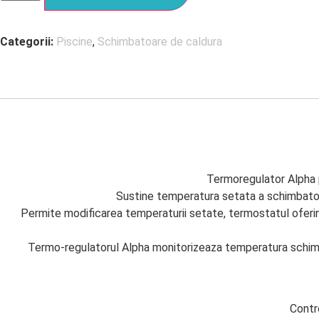
Categorii:
Piscine
,
Schimbatoare de caldura
Termoregulator Alpha pr
Sustine temperatura setata a schimbatorul
Permite modificarea temperaturii setate, termostatul oferind
Termo-regulatorul Alpha monitorizeaza temperatura schimb
Contro