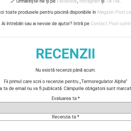
🔗 Urmărește-ne și pe
Facebook
,
Instagram
și
TikTok
.
zi toate produsele pentru piscină disponibile în
Magazin Pool co
 Ai întrebări sau ai nevoie de ajutor? Intră pe
Contact Pool contr
RECENZII
Nu există recenzii până acum.
Fii primul care scrii o recenzie pentru „Termoregulator Alpha”
 ta de email nu va fi publicată.
Câmpurile obligatorii sunt marca
Evaluarea ta
*
Recenzia ta
*