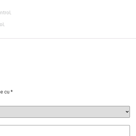
ntrol
.
ol
.
te cu
*