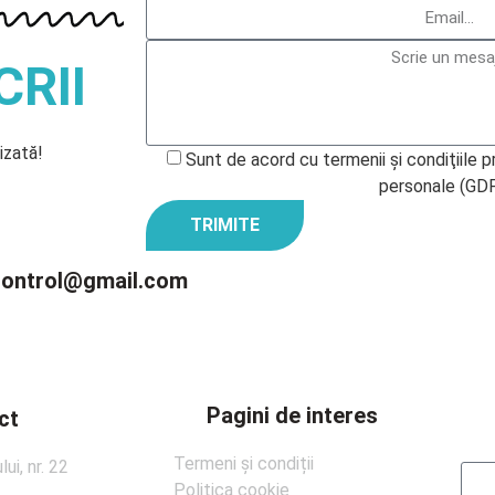
CRII
izată!
Sunt de acord cu termenii şi condiţiile 
personale (GD
TRIMITE
control@gmail.com
Pagini de interes
ct
Termeni și condiții
ui, nr. 22
Politica cookie