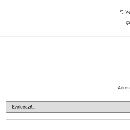
🛒 Ve
💬
Adresa