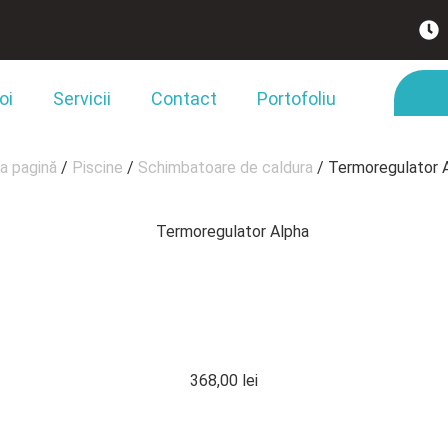
oi
Servicii
Contact
Portofoliu
a pagină
/
Piscine
/
Schimbatoare de caldura
/ Termoregulator 
REGULATOR
368,00
lei