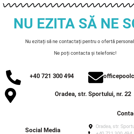
NU EZITA SĂ NE S
Nu ezitați să ne contactați pentru o ofertă personal
Ne poți contacta și telefonic!
+40 721 300 494
officepool
Oradea, str. Sportului, nr. 22
Conta
Oradea, str. Sportul
Social Media
+40 721 300 494