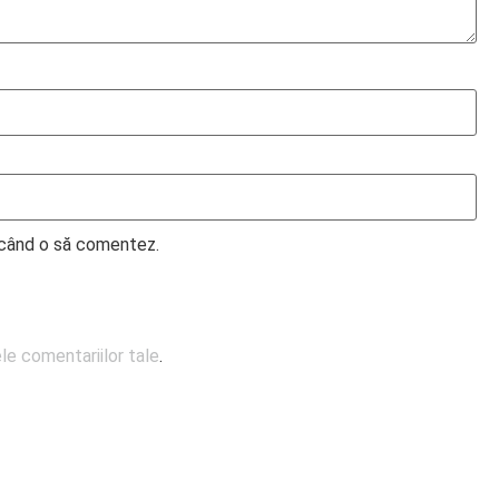
e când o să comentez.
e comentariilor tale
.